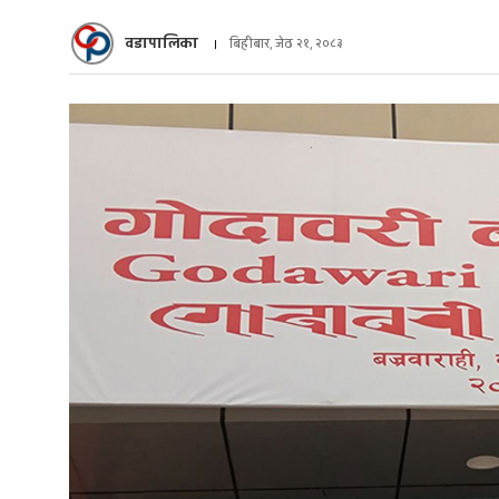
वडापालिका
बिहीबार, जेठ २१, २०८३