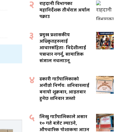
२
राहदानी विभागका
महानिर्देशक तीर्थराज अर्याल
पक्राउ
३
प्रमुख प्रशासकीय
अधिकृतहरुलाई
आचारसंहिताः विदेशीलाई
पत्राचार नगर्नू, सामाजिक
संजाल नचलाउनू
४
ढकारी गाउँपालिकाको
अनौठो निर्णयः शनिवारलाई
बनायो शुक्रबार, आइतबार
हुनेछ शनिवार जस्तो
५
लिखु गाउँपालिकाले असार
१० गते बजेट ल्याउने,
औपचारिक पोशाकमा आउन