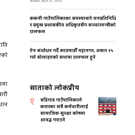
सोमबार, साउन १८, २०८३
ककनी गाउँपालिकाका समस्याबारे जनप्रतिनिधि
र प्रमुख प्रशासकीय अधिकृतसँग सञ्चारमन्त्रीको
छलफल
राति
ऐन संशोधन गर्दै काठमाडौँ महानगर, असार २५
एको
गते बोलाइएको सभामा छलफल हुने
रममा
साताको लोकप्रीय
वारी
१
बडिगाड गाउँपालिकाले
धान
करारका सबै कर्मचारीलाई
सामाजिक सुरक्षा कोषमा
आवद्ध गराउने