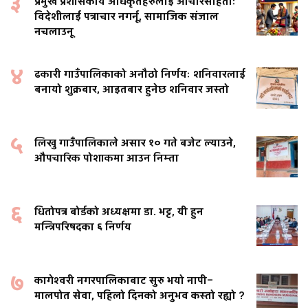
३
प्रमुख प्रशासकीय अधिकृतहरुलाई आचारसंहिताः
विदेशीलाई पत्राचार नगर्नू, सामाजिक संजाल
नचलाउनू
४
ढकारी गाउँपालिकाको अनौठो निर्णयः शनिवारलाई
बनायो शुक्रबार, आइतबार हुनेछ शनिवार जस्तो
५
लिखु गाउँपालिकाले असार १० गते बजेट ल्याउने,
औपचारिक पोशाकमा आउन निम्ता
६
धितोपत्र बोर्डको अध्यक्षमा डा. भट्ट, यी हुन
मन्त्रिपरिषदका ६ निर्णय
७
कागेश्वरी नगरपालिकाबाट सुरु भयो नापी–
मालपोत सेवा, पहिलो दिनको अनुभव कस्तो रह्यो ?