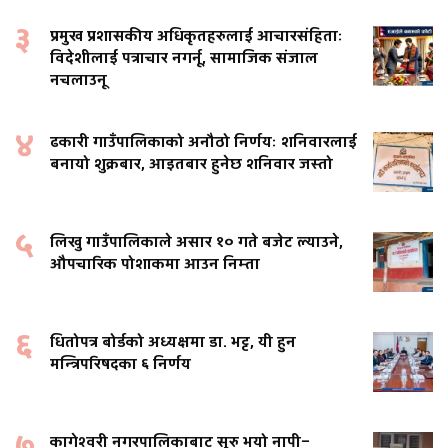
३
प्रमुख प्रशासकीय अधिकृतहरुलाई आचारसंहिताः
विदेशीलाई पत्राचार नगर्नू, सामाजिक संजाल
नचलाउनू
४
ढकारी गाउँपालिकाको अनौठो निर्णयः शनिवारलाई
बनायो शुक्रबार, आइतबार हुनेछ शनिवार जस्तो
५
लिखु गाउँपालिकाले असार १० गते बजेट ल्याउने,
औपचारिक पोशाकमा आउन निम्ता
६
धितोपत्र बोर्डको अध्यक्षमा डा. भट्ट, यी हुन
मन्त्रिपरिषदका ६ निर्णय
७
कागेश्वरी नगरपालिकाबाट सुरु भयो नापी–