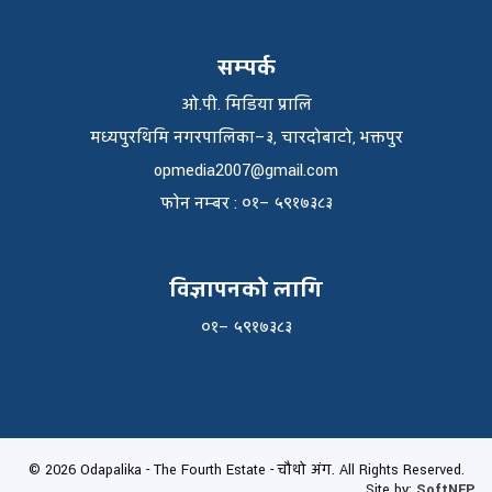
सम्पर्क
ओ.पी. मिडिया प्रालि
मध्यपुरथिमि नगरपालिका–३, चारदोबाटो, भक्तपुर
opmedia2007@gmail.com
फाेन नम्बर : ०१– ५९१७३८३
विज्ञापनको लागि
०१– ५९१७३८३
© 2026 Odapalika - The Fourth Estate - चौथो अंग. All Rights Reserved.
Site by:
SoftNEP