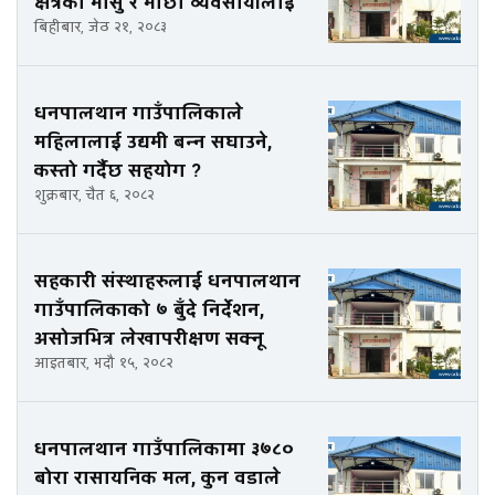
क्षेत्रका मासु र माछा व्यवसायीलाई
बिहीबार, जेठ २१, २०८३
धनपालथान गाउँपालिकाले
महिलालाई उद्यमी बन्न सघाउने,
कस्तो गर्दैछ सहयोग ?
शुक्रबार, चैत ६, २०८२
सहकारी संस्थाहरुलाई धनपालथान
गाउँपालिकाको ७ बुँदे निर्देशन,
असोजभित्र लेखापरीक्षण सक्नू
आइतबार, भदौ १५, २०८२
धनपालथान गाउँपालिकामा ३७८०
बोरा रासायनिक मल, कुन वडाले