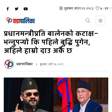
प्रधानमन्त्रीप्रति बालेनको कटाक्ष–
भन्नुपर्‍यो कि पहिले बुद्धि पुगेन,
अहिले हाम्रो दाउ अर्कै छ
वडापालिका
बुधबार, भदौ २६, २०८१