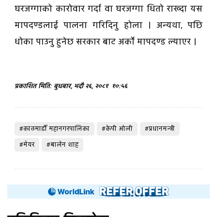
घरजग्गाको कारोवार गर्दा वा घरजग्गा धितो राख्दा यस
मापदण्डलाई पालना गरिदिनु होला । अन्यथा, पछि
धोका पाउनु हुनेछ सरकार बाट अर्को मापदण्ड ल्याएर ।
प्रकाशित मिति: बुधबार, भदौ २६, २०८१
१०:५६
#काठमाडौँ महानगरपालिका
#केपी ओली
#प्रधानमन्त्री
#मेयर
#बालेन शाह