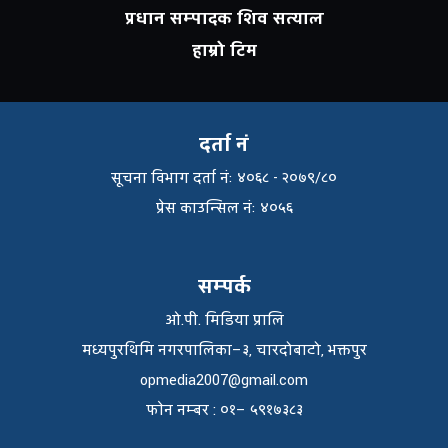
प्रधान सम्पादक शिव सत्याल
हाम्रो टिम
दर्ता नं
सूचना विभाग दर्ता नंः ४०६८ - २०७९/८०
प्रेस काउन्सिल नंः ४०५६
सम्पर्क
ओ.पी. मिडिया प्रालि
मध्यपुरथिमि नगरपालिका–३, चारदोबाटो, भक्तपुर
opmedia2007@gmail.com
फाेन नम्बर : ०१– ५९१७३८३