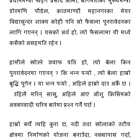
प्रधानमन्त्री खड्ग प्रसाद ओली, बागमतीका मुख्यमन्त्री
डोरमणि पौडेल, काठमाण्डौ महानगरका मेयर
विद्यासुन्दर शाक्य कोही पनि सो फैसला पुनरावेदनका
लागि गएनन् । यसको अर्थ हो, त्यो फैसलामा यी मध्ये
कसैको असहमति रहेन ।
हामीले खोज्ने जवाफ यति हो, त्यो बेला किन
पुनरावेदनमा गएनन् ? कि भन्न पर्‍यो , त्यो बेला हाम्रो
बुद्धि पुगेन । या भन्न पर्‍यो , अहिले हाम्रो दाउ अर्कै छ ।
उहिलै मरिन् सासु, अहिले आए आँशु किसिमको
अवसरवादी चरित्र बारेमा प्रश्न गर्नै पर्छ ।
हाम्रो सधैँ त्यहि कुरा छ, नदी तथा खोलाको तटीय
क्षेत्रमा निर्माणको योजना बनाउँदा, नक्सापास गर्दा,