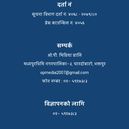
दर्ता नं
सूचना विभाग दर्ता नंः ४०६८ - २०७९/८०
प्रेस काउन्सिल नंः ४०५६
सम्पर्क
ओ.पी. मिडिया प्रालि
मध्यपुरथिमि नगरपालिका–३, चारदोबाटो, भक्तपुर
opmedia2007@gmail.com
फाेन नम्बर : ०१– ५९१७३८३
विज्ञापनको लागि
०१– ५९१७३८३