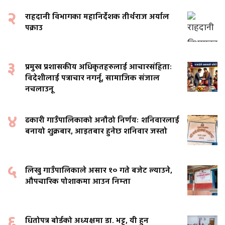
२
राहदानी विभागका महानिर्देशक तीर्थराज अर्याल
पक्राउ
३
प्रमुख प्रशासकीय अधिकृतहरुलाई आचारसंहिताः
विदेशीलाई पत्राचार नगर्नू, सामाजिक संजाल
नचलाउनू
४
ढकारी गाउँपालिकाको अनौठो निर्णयः शनिवारलाई
बनायो शुक्रबार, आइतबार हुनेछ शनिवार जस्तो
५
लिखु गाउँपालिकाले असार १० गते बजेट ल्याउने,
औपचारिक पोशाकमा आउन निम्ता
६
धितोपत्र बोर्डको अध्यक्षमा डा. भट्ट, यी हुन