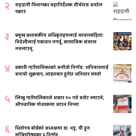
२
राहदानी विभागका महानिर्देशक तीर्थराज अर्याल
पक्राउ
३
प्रमुख प्रशासकीय अधिकृतहरुलाई आचारसंहिताः
विदेशीलाई पत्राचार नगर्नू, सामाजिक संजाल
नचलाउनू
४
ढकारी गाउँपालिकाको अनौठो निर्णयः शनिवारलाई
बनायो शुक्रबार, आइतबार हुनेछ शनिवार जस्तो
५
लिखु गाउँपालिकाले असार १० गते बजेट ल्याउने,
औपचारिक पोशाकमा आउन निम्ता
६
धितोपत्र बोर्डको अध्यक्षमा डा. भट्ट, यी हुन
मन्त्रिपरिषदका ६ निर्णय