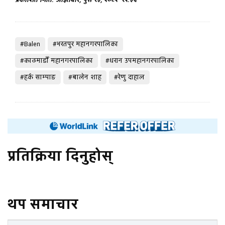
प्रकाशित मिति: आइतबार, पुस १३, २०८२
१२:३६
#Balen
#भरतपुर महानगरपालिका
#काठमाडाैँ महानगरपालिका
#धरान उपमहानगरपालिका
#हर्क साम्पाङ
#बालेन शाह
#रेणु दाहाल
प्रतिक्रिया दिनुहोस्
थप समाचार