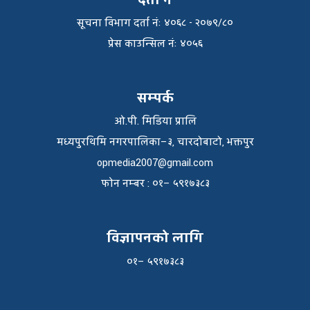
दर्ता नं
सूचना विभाग दर्ता नंः ४०६८ - २०७९/८०
प्रेस काउन्सिल नंः ४०५६
सम्पर्क
ओ.पी. मिडिया प्रालि
मध्यपुरथिमि नगरपालिका–३, चारदोबाटो, भक्तपुर
opmedia2007@gmail.com
फाेन नम्बर : ०१– ५९१७३८३
विज्ञापनको लागि
०१– ५९१७३८३