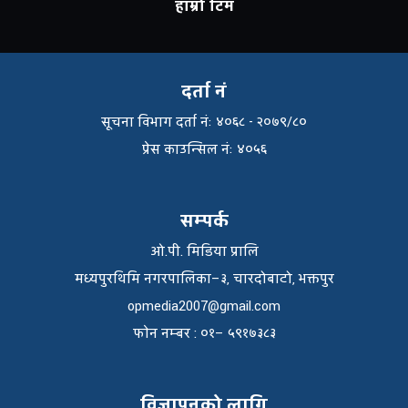
हाम्रो टिम
दर्ता नं
सूचना विभाग दर्ता नंः ४०६८ - २०७९/८०
प्रेस काउन्सिल नंः ४०५६
सम्पर्क
ओ.पी. मिडिया प्रालि
मध्यपुरथिमि नगरपालिका–३, चारदोबाटो, भक्तपुर
opmedia2007@gmail.com
फाेन नम्बर : ०१– ५९१७३८३
विज्ञापनको लागि