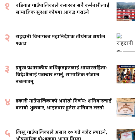
१
बडिगाड गाउँपालिकाले करारका सबै कर्मचारीलाई
सामाजिक सुरक्षा कोषमा आवद्ध गराउने
२
राहदानी विभागका महानिर्देशक तीर्थराज अर्याल
पक्राउ
३
प्रमुख प्रशासकीय अधिकृतहरुलाई आचारसंहिताः
विदेशीलाई पत्राचार नगर्नू, सामाजिक संजाल
नचलाउनू
४
ढकारी गाउँपालिकाको अनौठो निर्णयः शनिवारलाई
बनायो शुक्रबार, आइतबार हुनेछ शनिवार जस्तो
५
लिखु गाउँपालिकाले असार १० गते बजेट ल्याउने,
औपचारिक पोशाकमा आउन निम्ता