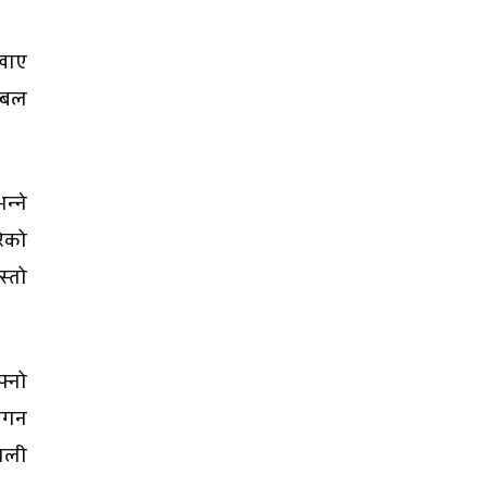
 खाए
ब्बल
न्ने
रेको
स्तो
फ्नो
 गगन
पाली