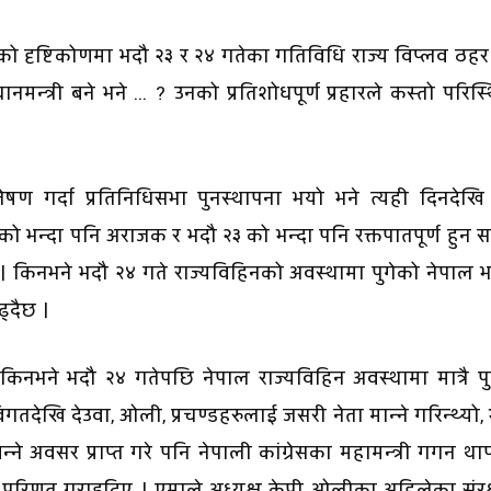
ो दृष्टिकोणमा भदौ २३ र २४ गतेका गतिविधि राज्य विप्लव ठहर
मन्त्री बने भने ... ? उनको प्रतिशोधपूर्ण प्रहारले कस्तो परिस्
षण गर्दा प्रतिनिधिसभा पुनस्थापना भयो भने त्यही दिनदेखि 
ो भन्दा पनि अराजक र भदौ २३ को भन्दा पनि रक्तपातपूर्ण हुन 
 । किनभने भदौ २४ गते राज्यविहिनको अवस्थामा पुगेको नेपाल भर
ढ्दैछ ।
किनभने भदौ २४ गतेपछि नेपाल राज्यविहिन अवस्थामा मात्रै पु
गतदेखि देउवा, ओली, प्रचण्डहरुलाई जसरी नेता मान्ने गरिन्थ्यो,
न्ने अवसर प्राप्त गरे पनि नेपाली कांग्रेसका महामन्त्री गगन था
िणत गराइदिए । एमाले अध्यक्ष केपी ओलीका अहिलेका संरक