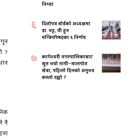
निम्ता
६
धितोपत्र बोर्डको अध्यक्षमा
डा. भट्ट, यी हुन
मन्त्रिपरिषदका ६ निर्णय
ागुन
को ?
७
कागेश्वरी नगरपालिकाबाट
िधान
सुरु भयो नापी–मालपोत
सेवा, पहिलो दिनको अनुभव
कस्तो रह्यो ?
ानिक
े नै
ाहना