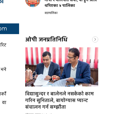
नापी र मालपोत सेवा, यी हुन आज
थपिएका ४ पालिका
वडापालिका
ओपी जनप्रतिनिधि
 रिट
 भने
विद्यासुन्दर र बालेनले नसकेको काम
्काे
गरिन सुनिताले, बायोग्यास प्यान्ट
 वा
संचालन गर्न सम्झौता