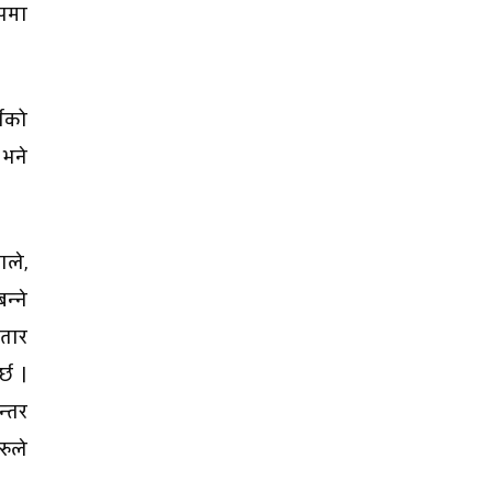
पमा
्नको
 भने
ले,
न्ने
ातार
्छ ।
न्तर
रुले