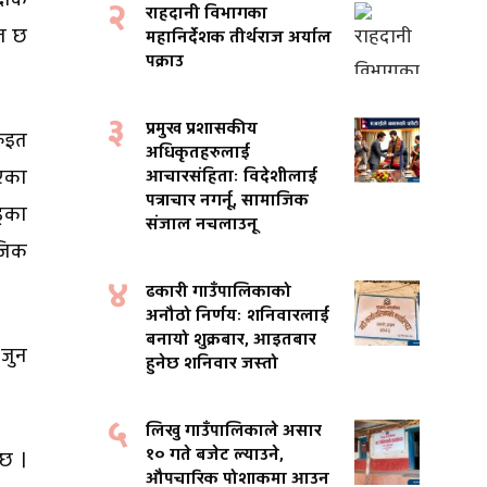
२
राहदानी विभागका
ित छ
महानिर्देशक तीर्थराज अर्याल
पक्राउ
३
प्रमुख प्रशासकीय
रुइत
अधिकृतहरुलाई
िएका
आचारसंहिताः विदेशीलाई
पत्राचार नगर्नू, सामाजिक
्का
संजाल नचलाउनू
ाजिक
४
ढकारी गाउँपालिकाको
अनौठो निर्णयः शनिवारलाई
बनायो शुक्रबार, आइतबार
 जुन
हुनेछ शनिवार जस्तो
५
लिखु गाउँपालिकाले असार
१० गते बजेट ल्याउने,
ुछ ।
औपचारिक पोशाकमा आउन