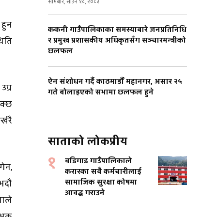
सोमबार, साउन १८, २०८३
 हुन
ककनी गाउँपालिकाका समस्याबारे जनप्रतिनिधि
र प्रमुख प्रशासकीय अधिकृतसँग सञ्चारमन्त्रीको
थिति
छलफल
ऐन संशोधन गर्दै काठमाडौँ महानगर, असार २५
उग्र
गते बोलाइएको सभामा छलफल हुने
सक्छ
्खरै
साताको लोकप्रीय
१
बडिगाड गाउँपालिकाले
गेन,
करारका सबै कर्मचारीलाई
सामाजिक सुरक्षा कोषमा
 भदौ
आवद्ध गराउने
पाले
्षक