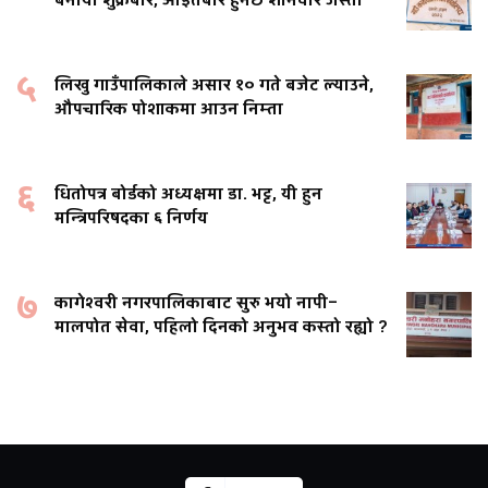
बनायो शुक्रबार, आइतबार हुनेछ शनिवार जस्तो
५
लिखु गाउँपालिकाले असार १० गते बजेट ल्याउने,
औपचारिक पोशाकमा आउन निम्ता
६
धितोपत्र बोर्डको अध्यक्षमा डा. भट्ट, यी हुन
मन्त्रिपरिषदका ६ निर्णय
७
कागेश्वरी नगरपालिकाबाट सुरु भयो नापी–
मालपोत सेवा, पहिलो दिनको अनुभव कस्तो रह्यो ?